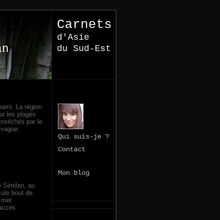
Carnets
d'Asie
an
du Sud-Est
nami. La région
ur les plages
esséchés par le
a vague.
Qui suis-je ?
Contact
Mon blog
e Similan, au
ule bout de
a mer
'accès