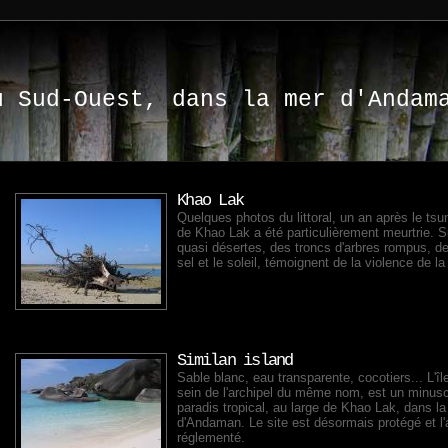
e
u Sud-Ouest, dans la mer d'Andam
Khao Lak
Quelques photos du littoral, un an après le tsu
de Khao Lak a été particulièrement meurtrie. S
quasi désertes, des troncs d'arbres rompus, d
sel et le soleil, témoignent de la violence de l
Similan island
Sable blanc, eau transparente, cocotiers... L'îl
sein de l'archipel du même nom, est un minusc
paradis tropical, au large de Khao Lak, dans l
d'Andaman. Le site est désormais protégé et l
réglementé.