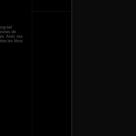
ong-tail
isines de
ées. Avec ses
tire les férus